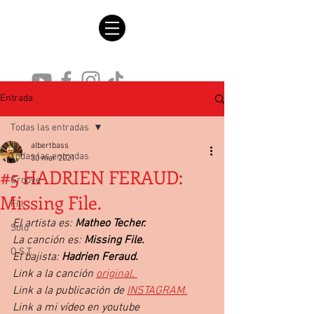
Entrada
Todas las entradas
albertbass
Todas las entradas
30 mar 2021
#5 HADRIEN FERAUD:
Groove
Missing File.
Fill
El artista es: 
Matheo Techer.
Solo
La canción es: 
Missing File.
O.S.T.
El bajista: 
Hadrien Feraud.
Link a la canción 
original.
Link a la publicación de 
INSTAGRAM.
Link a mi vídeo en youtube 