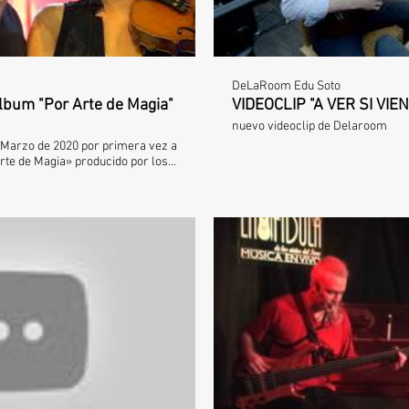
DeLaRoom Edu Soto
lbum "Por Arte de Magia"
VIDEOCLIP "A VER SI VIEN
nuevo videoclip de Delaroom
e Marzo de 2020 por primera vez a
rte de Magia» producido por los
antisteban y Riki Rivera. ___
t/6u72GnwE7shYcthZPxTpfC
.com/josemoraoficial Instagram:
oraoficial Twitter:
ritos,
béis hacer, para no perderos
ia
roducir video
Rep
rartedemagia