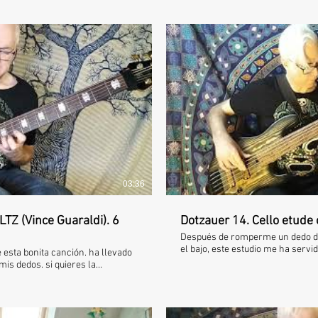
roducir video
Rep
03:36
 (Vince Guaraldi). 6
Dotzauer 14. Cello etude 
Después de romperme un dedo de
el bajo, este estudio me ha servi
 esta bonita canción. ha llevado
After breaking a bone from the 
mis dedos. si quieres la
playing, this etude has served me
omentarios y te la mando